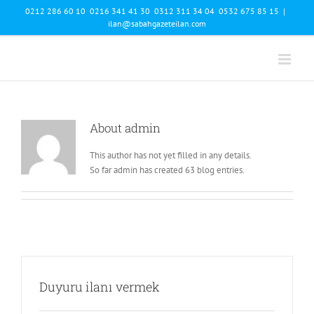
Skip
0212 286 60 10 0216 341 41 30 0312 311 34 04 0532 675 85 15
|
to
ilan@sabahgazeteilan.com
content
About
admin
This author has not yet filled in any details.
So far admin has created 63 blog entries.
Duyuru ilanı vermek