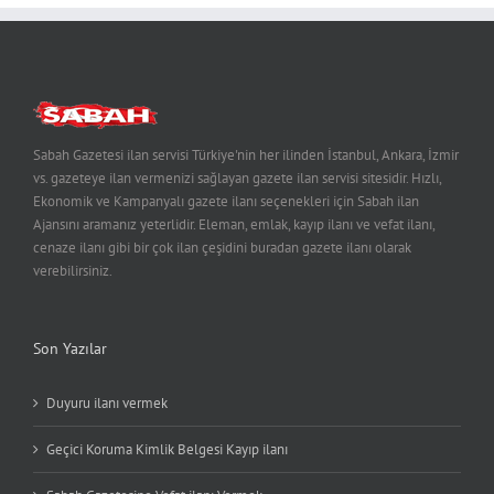
Sabah Gazetesi ilan servisi Türkiye'nin her ilinden İstanbul, Ankara, İzmir
vs. gazeteye ilan vermenizi sağlayan gazete ilan servisi sitesidir. Hızlı,
Ekonomik ve Kampanyalı gazete ilanı seçenekleri için Sabah ilan
Ajansını aramanız yeterlidir. Eleman, emlak, kayıp ilanı ve vefat ilanı,
cenaze ilanı gibi bir çok ilan çeşidini buradan gazete ilanı olarak
verebilirsiniz.
Son Yazılar
Duyuru ilanı vermek
Geçici Koruma Kimlik Belgesi Kayıp ilanı