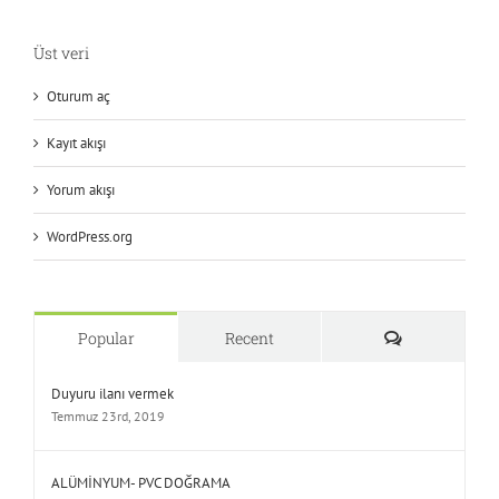
Üst veri
Oturum aç
Kayıt akışı
Yorum akışı
WordPress.org
Yorum
Popular
Recent
Duyuru ilanı vermek
Temmuz 23rd, 2019
ALÜMİNYUM- PVC DOĞRAMA