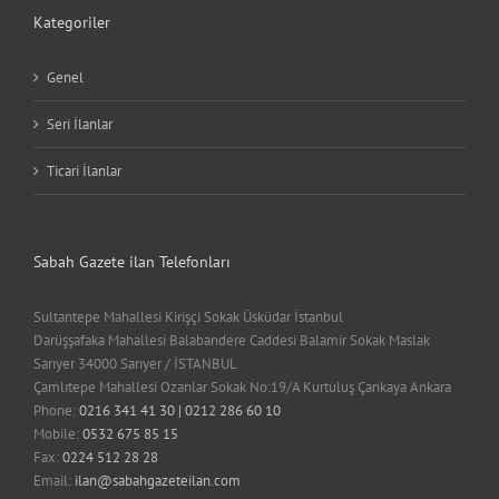
Kategoriler
Genel
Seri İlanlar
Ticari İlanlar
Sabah Gazete ilan Telefonları
Sultantepe Mahallesi Kirişçi Sokak Üsküdar İstanbul
Darüşşafaka Mahallesi Balabandere Caddesi Balamir Sokak Maslak
Sarıyer 34000 Sarıyer / İSTANBUL
Çamlıtepe Mahallesi Ozanlar Sokak No:19/A Kurtuluş Çankaya Ankara
Phone:
0216 341 41 30 | 0212 286 60 10
Mobile:
0532 675 85 15
Fax:
0224 512 28 28
Email:
ilan@sabahgazeteilan.com