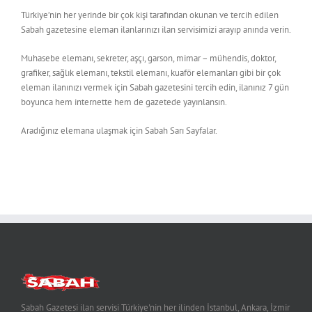
Türkiye’nin her yerinde bir çok kişi tarafından okunan ve tercih edilen
Sabah gazetesine eleman ilanlarınızı ilan servisimizi arayıp anında verin.
Muhasebe elemanı, sekreter, aşçı, garson, mimar – mühendis, doktor,
grafiker, sağlık elemanı, tekstil elemanı, kuaför elemanları gibi bir çok
eleman ilanınızı vermek için Sabah gazetesini tercih edin, ilanınız 7 gün
boyunca hem internette hem de gazetede yayınlansın.
Aradığınız elemana ulaşmak için Sabah Sarı Sayfalar.
Sabah Gazetesi ilan servisi Türkiye'nin her ilinden İstanbul, Ankara, İzmir