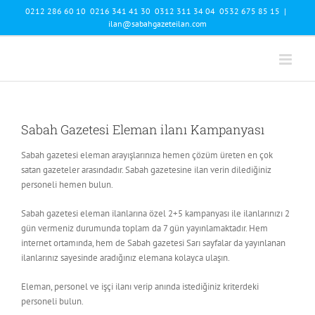
Skip
0212 286 60 10 0216 341 41 30 0312 311 34 04 0532 675 85 15
|
to
ilan@sabahgazeteilan.com
content
Sabah Gazetesi Eleman ilanı Kampanyası
Sabah gazetesi eleman arayışlarınıza hemen çözüm üreten en çok
satan gazeteler arasındadır. Sabah gazetesine ilan verin dilediğiniz
personeli hemen bulun.
Sabah gazetesi eleman ilanlarına özel 2+5 kampanyası ile ilanlarınızı 2
gün vermeniz durumunda toplam da 7 gün yayınlamaktadır. Hem
internet ortamında, hem de Sabah gazetesi Sarı sayfalar da yayınlanan
ilanlarınız sayesinde aradığınız elemana kolayca ulaşın.
Eleman, personel ve işçi ilanı verip anında istediğiniz kriterdeki
personeli bulun.