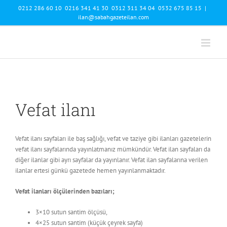
Skip
0212 286 60 10 0216 341 41 30 0312 311 34 04 0532 675 85 15
|
to
ilan@sabahgazeteilan.com
content
Vefat ilanı
Vefat ilanı sayfaları ile baş sağlığı, vefat ve taziye gibi ilanları gazetelerin
vefat ilanı sayfalarında yayınlatmanız mümkündür. Vefat ilan sayfaları da
diğer ilanlar gibi ayrı sayfalar da yayınlanır. Vefat ilan sayfalarına verilen
ilanlar ertesi günkü gazetede hemen yayınlanmaktadır.
Vefat ilanları ölçülerinden bazıları;
3×10 sutun santim ölçüsü,
4×25 sutun santim (küçük çeyrek sayfa)