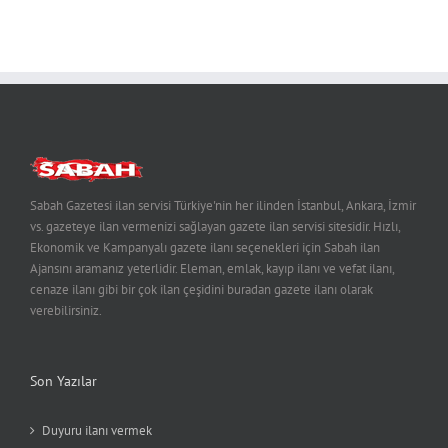
Sabah Gazetesi ilan servisi Türkiye'nin her ilinden İstanbul, Ankara, İzmir
vs. gazeteye ilan vermenizi sağlayan gazete ilan servisi sitesidir. Hızlı,
Ekonomik ve Kampanyalı gazete ilanı seçenekleri için Sabah ilan
Ajansını aramanız yeterlidir. Eleman, emlak, kayıp ilanı ve vefat ilanı,
cenaze ilanı gibi bir çok ilan çeşidini buradan gazete ilanı olarak
verebilirsiniz.
Son Yazılar
Duyuru ilanı vermek