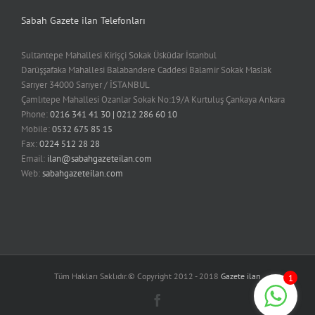
Sabah Gazete ilan Telefonları
Sultantepe Mahallesi Kirişçi Sokak Üsküdar İstanbul
Darüşşafaka Mahallesi Balabandere Caddesi Balamir Sokak Maslak
Sarıyer 34000 Sarıyer / İSTANBUL
Çamlıtepe Mahallesi Ozanlar Sokak No:19/A Kurtuluş Çankaya Ankara
Phone:
0216 341 41 30 | 0212 286 60 10
Mobile:
0532 675 85 15
Fax:
0224 512 28 28
Email:
ilan@sabahgazeteilan.com
Web:
sabahgazeteilan.com
Tüm Hakları Saklıdır.© Copyright 2012 - 2018
Gazete ilan
1
Facebook