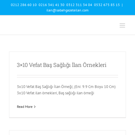
Skip
0212 286 60 10 0216 341 41 30 0312 311 34 04 0532 675 85 15
|
to
ilan@sabahgazeteilan.com
content
3×10 Vefat Baş Sağlığı İlan Örnekleri
3x10 Vefat Baş Sağlığı İlan Örneği; (Eni: 9.9 Cm Boyu 10 Cm)
3x10 Vefat ilan örnekleri, Baş sağlığı ilan örneği
Read More