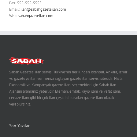
Fax:
555-555-5555
Email:
ilan@sabahgazeteilan.com
Web:
sabahgazeteilan.com
Sabah Gazetesi ilan servisi Türkiye'nin her ilinden İstanbul, Ankara, İzmir
vs. gazeteye ilan vermenizi sağlayan gazete ilan servisi sitesidir. Hızlı,
Ekonomik ve Kampanyalı gazete ilanı seçenekleri için Sabah ilan
Ajansını aramanız yeterlidir. Eleman, emlak, kayıp ilanı ve vefat ilanı,
cenaze ilanı gibi bir çok ilan çeşidini buradan gazete ilanı olarak
verebilirsiniz.
Son Yazılar