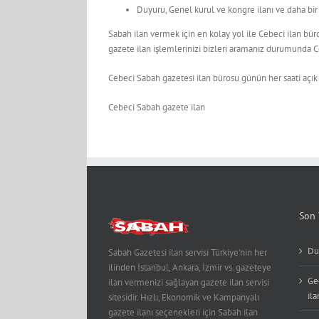
Duyuru, Genel kurul ve kongre ilanı ve daha bir 
Sabah ilan vermek için en kolay yol ile Cebeci ilan bür
gazete ilan işlemlerinizi bizleri aramanız durumunda Ce
Cebeci Sabah gazetesi ilan bürosu günün her saati açık
Cebeci Sabah gazete ilan
Son 
Du
Sabah Gazetesi ilan servisi Türkiye'nin her
ilinden İstanbul, Ankara, İzmir vs. gazeteye
Ge
ilan vermenizi sağlayan gazete ilan servisi
ila
sitesidir. Hızlı, Ekonomik ve Kampanyalı
gazete ilanı seçenekleri için Sabah ilan