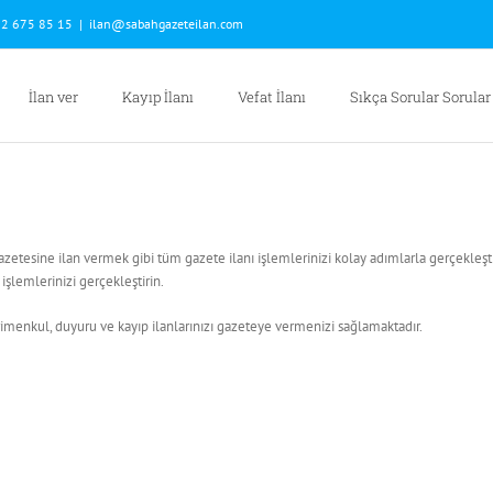
2 675 85 15
|
ilan@sabahgazeteilan.com
İlan ver
Kayıp İlanı
Vefat İlanı
Sıkça Sorular Sorular
esine ilan vermek gibi tüm gazete ilanı işlemlerinizi kolay adımlarla gerçekleştire
şlemlerinizi gerçekleştirin.
imenkul, duyuru ve kayıp ilanlarınızı gazeteye vermenizi sağlamaktadır.