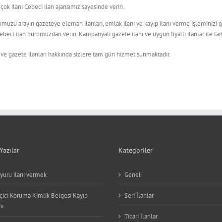
çok ilanı Cebeci ilan ajansımız sayesinde verin.
omuzu arayın gazeteye eleman ilanları, emlak ilanı ve kayıp ilanı verme işleminizi 
beci ilan büromuzdan verin. Kampanyalı gazete ilanı ve uygun fiyatlı ilanlar ile tan
 ve gazete ilanları hakkında sizlere tam gün hizmet sunmaktadır.
Yazılar
Kategoriler
yuru ilanı vermek
Genel
çici Koruma Kimlik Belgesi Kayıp
Seri İlanlar
nı
Ticari İlanlar