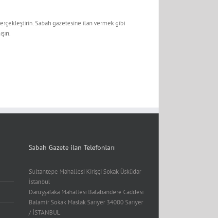
gerçekleştirin. Sabah gazetesine ilan vermek gibi
ışın.
Sabah Gazete ilan Telefonları
Sultantepe Mahallesi Kirişçi Sokak Üsküdar
İstanbul
Darüşşafaka Mahallesi Balabandere Caddesi
Balamir Sokak Maslak Sarıyer 34000 Sarıyer
/ İSTANBUL