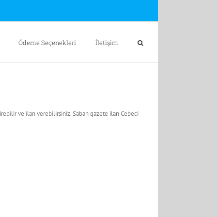
Ödeme Seçenekleri
İletişim
bilir ve ilan verebilirsiniz. Sabah gazete ilan Cebeci