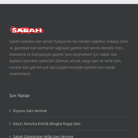
Sabah Gazetesi ilan servisi Türkiye'nin her ilinden İstanbul, Ankara, İzmir
vs. gazeteye ilan vermenizi sağlayan gazete ilan servisi sitesidir. Hızlı,
Ekonomik ve Kampanyalı gazete ilanı seçenekleri için Sabah ilan
Ajansını aramanız yeterlidir. Eleman, emlak, kayıp ilanı ve vefat ilanı,
cenaze ilanı gibi bir çok ilan çeşidini buradan gazete ilanı olarak
verebilirsiniz.
Son Yazılar
Duyuru ilanı vermek
Geçici Koruma Kimlik Belgesi Kayıp ilanı
Sabah Gazetesine Vefat ilanı Vermek