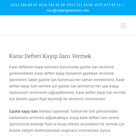
Skip
0212 286 60 10 0216 341 41 30 0312 311 34 04 0532 675 85 15
|
to
ilan@sabahgazeteilan.com
content
Karar Defteri Kayıp ilanı Vermek
Karar defterleri kayıp edilmesi durumunda gazete ilan verilmesi
gerekmektedir. Karar defteri kayıp ilanlarının gazeteye verilmesi
işlemlerini Sabah gazete ilan büromuza her zaman verebilirsiniz. Karar
defteri kayıp ilanı vermek için gazete ilan servisimizi her saat arayıp
ilanlarınızın verilmesini sağlayabilirsiniz. Karar defteri kayıp ilan vermek
için bizlere uygun fiyat seçeneği ile vermeniz mümkündür.
Gazete kayıp ilanı
merkezi sayesinde Türkiye’nin tüm şehirlerinden
ilanlarınızın verilmesi sağlamaktayız. Kayıp karar defteri ilanı verme
işlemlerinizi avantajlı fiyat ve kolay ödeme seçenekleri ile vermek için
bizlere iletişim telefonlarından ulaşmanız mümkündür. Ayrıca