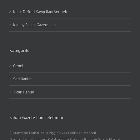
Karar Defteri Kayıp ilanı Vermek
Kızılay Sabah Gazete ilan
Kategoriler
Genel
Seri İlanlar
Ticari İlanlar
Sabah Gazete ilan Telefonları
Sultantepe Mahallesi Kirişçi Sokak Üsküdar İstanbul
Darüşşafaka Mahallesi Balabandere Caddesi Balamir Sokak Maslak