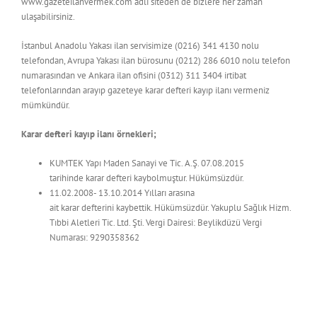
www.gazeteilanvermek.com adlı siteden de bizlere her zaman
ulaşabilirsiniz.
İstanbul Anadolu Yakası ilan servisimize (0216) 341 4130 nolu
telefondan, Avrupa Yakası ilan bürosunu (0212) 286 6010 nolu telefon
numarasından ve Ankara ilan ofisini (0312) 311 3404 irtibat
telefonlarından arayıp gazeteye karar defteri kayıp ilanı vermeniz
mümkündür.
Karar defteri kayıp ilanı örnekleri;
KUMTEK Yapı Maden Sanayi ve Tic. A.Ş. 07.08.2015
tarihinde karar defteri kaybolmuştur. Hükümsüzdür.
11.02.2008- 13.10.2014 Yılları arasına
ait karar defterini kaybettik. Hükümsüzdür. Yakuplu Sağlık Hizm.
Tıbbi Aletleri Tic. Ltd. Şti. Vergi Dairesi: Beylikdüzü Vergi
Numarası: 9290358362