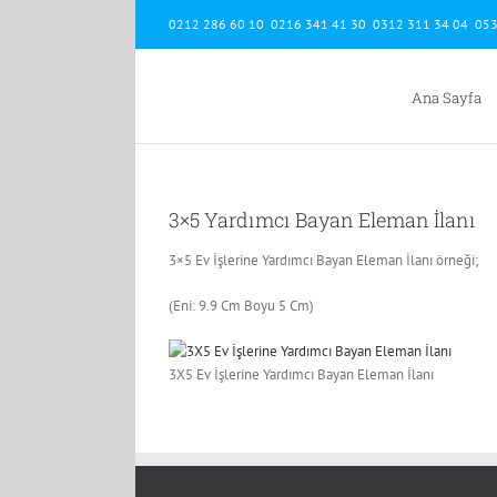
Skip
0212 286 60 10 0216 341 41 30 0312 311 34 04 053
to
content
Ana Sayfa
3×5 Yardımcı Bayan Eleman İlanı
3×5 Ev İşlerine Yardımcı Bayan Eleman İlanı örneği;
(Eni: 9.9 Cm Boyu 5 Cm)
3X5 Ev İşlerine Yardımcı Bayan Eleman İlanı