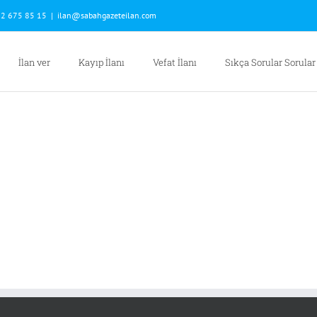
2 675 85 15
|
ilan@sabahgazeteilan.com
İlan ver
Kayıp İlanı
Vefat İlanı
Sıkça Sorular Sorular