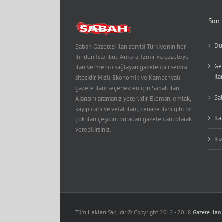
Son 
Du
Sabah Gazetesi ilan servisi Türkiye'nin her
ilinden İstanbul, Ankara, İzmir vs. gazeteye
Ge
ilan vermenizi sağlayan gazete ilan servisi
ila
sitesidir. Hızlı, Ekonomik ve Kampanyalı
gazete ilanı seçenekleri için Sabah ilan
Sa
Ajansını aramanız yeterlidir. Eleman, emlak,
kayıp ilanı ve vefat ilanı, cenaze ilanı gibi bir
Kar
çok ilan çeşidini buradan gazete ilanı olarak
verebilirsiniz.
Kız
Tüm Hakları Saklıdır.© Copyright 2012 - 2018
Gazete ilan