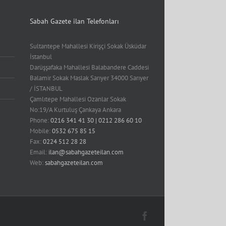
Sabah Gazete ilan Telefonları
Sultantepe Mahallesi Kirişçi Sokak Üsküdar
İstanbul
Darüşşafaka Mahallesi Balabandere Caddesi
Balamir Sokak Maslak Sarıyer 34000 Sarıyer
/ İSTANBUL
Çamlıtepe Mahallesi Ozanlar Sokak
No:19/A Kurtuluş Çankaya Ankara
Phone:
0216 341 41 30 | 0212 286 60 10
Mobile:
0532 675 85 15
Fax:
0224 512 28 28
Email:
ilan@sabahgazeteilan.com
Web:
sabahgazeteilan.com
Facebook