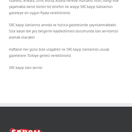
İstanbul, Ankara, İzmir, Bursa, Adana nerede olursanız olun, hangi ilde
yaşamakta iseniz bizleri bir telefon ile arayıp SRC kayıp ilanlarınızı
gazeteye en uygun fiyata verebilirsiniz.
SRC kayıp ilanlarınız anında ve hızlıca gazetelerde yayınlanmaktadır.
Size kalan tek şey belgenin kaybedilmesi durumunda ilan servisimizi
aramak olacaktır.
Haftanın her günü bize ulaşabilir ve SRC kayıp ilanlarınızı ulusal
gazetelere Türkiye geneli verebilirsiniz.
SRC kayıp ilanı servisi