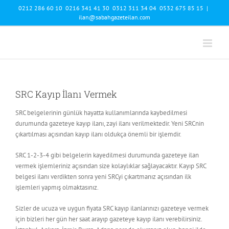
Skip
0212 286 60 10 0216 341 41 30 0312 311 34 04 0532 675 85 15
|
to
ilan@sabahgazeteilan.com
content
SRC Kayıp İlanı Vermek
SRC belgelerinin günlük hayatta kullanımlarında kaybedilmesi
durumunda gazeteye kayıp ilanı, zayi ilanı verilmektedir. Yeni SRCnin
çıkartılması açısından kayıp ilanı oldukça önemli bir işlemdir.
SRC 1-2-3-4 gibi belgelerin kayedilmesi durumunda gazeteye ilan
vermek işlemleriniz açısından size kolaylıklar sağlayacaktır. Kayıp SRC
belgesi ilanı verdikten sonra yeni SRCyi çıkartmanız açısından ilk
işlemleri yapmış olmaktasınız.
Sizler de ucuza ve uygun fiyata SRC kayıp ilanlarınızı gazeteye vermek
için bizleri her gün her saat arayıp gazeteye kayıp ilanı verebilirsiniz.