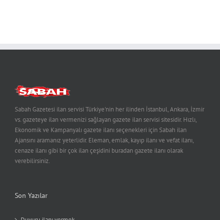
Sabah Gazetesi ilan servisi Türkiye'nin her ilinden İstanbul, Ankara, İzmir
vs. gazeteye ilan vermenizi sağlayan gazete ilan servisi sitesidir. Hızlı,
Ekonomik ve Kampanyalı gazete ilanı seçenekleri için Sabah ilan
Ajansını aramanız yeterlidir. Eleman, emlak, kayıp ilanı ve vefat ilanı,
cenaze ilanı gibi bir çok ilan çeşidini buradan gazete ilanı olarak
verebilirsiniz.
Son Yazılar
Duyuru ilanı vermek