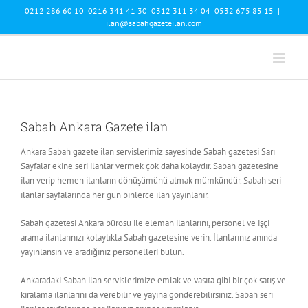
Skip
0212 286 60 10 0216 341 41 30 0312 311 34 04 0532 675 85 15
|
to
ilan@sabahgazeteilan.com
content
Sabah Ankara Gazete ilan
Ankara Sabah gazete ilan servislerimiz sayesinde Sabah gazetesi Sarı
Sayfalar ekine seri ilanlar vermek çok daha kolaydır. Sabah gazetesine
ilan verip hemen ilanların dönüşümünü almak mümkündür. Sabah seri
ilanlar sayfalarında her gün binlerce ilan yayınlanır.
Sabah gazetesi Ankara bürosu ile eleman ilanlarını, personel ve işçi
arama ilanlarınızı kolaylıkla Sabah gazetesine verin. İlanlarınız anında
yayınlansın ve aradığınız personelleri bulun.
Ankaradaki Sabah ilan servislerimize emlak ve vasıta gibi bir çok satış ve
kiralama ilanlarını da verebilir ve yayına gönderebilirsiniz. Sabah seri