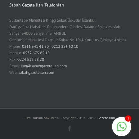
Sabah Gazete ilan Telefonları
Sultantepe Mahallesi Kirişçi Sokak Üsküdar İstanbul
Darüşşafaka Mahallesi Balabandere Caddesi Balamir Sokak Maslak
Sarıyer 34000 Sarıyer / İSTANBUL
Çamlıtepe Mahallesi Ozanlar Sokak No:19/A Kurtuluş Çankaya Ankara
Phone:
0216 341 41 30 | 0212 286 60 10
Mobile:
0532 675 85 15
Fax:
0224 512 28 28
Email:
ilan@sabahgazeteilan.com
Web:
sabahgazeteilan.com
Tüm Hakları Saklıdır.© Copyright 2012 - 2018
Gazete ilan
1
Facebook