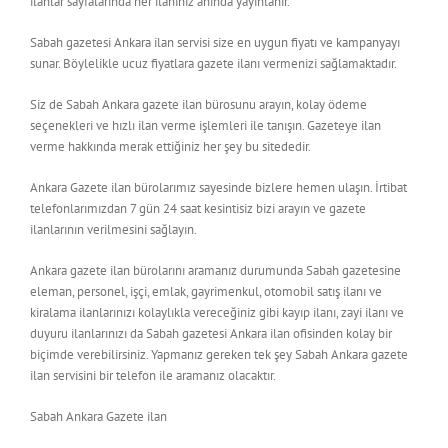
ilanlar sayfalarında her ilanınız anında yayınlanır.
Sabah gazetesi Ankara ilan servisi size en uygun fiyatı ve kampanyayı
sunar. Böylelikle ucuz fiyatlara gazete ilanı vermenizi sağlamaktadır.
Siz de Sabah Ankara gazete ilan bürosunu arayın, kolay ödeme
seçenekleri ve hızlı ilan verme işlemleri ile tanışın. Gazeteye ilan
verme hakkında merak ettiğiniz her şey bu sitededir.
Ankara Gazete ilan bürolarımız sayesinde bizlere hemen ulaşın. İrtibat
telefonlarımızdan 7 gün 24 saat kesintisiz bizi arayın ve gazete
ilanlarının verilmesini sağlayın.
Ankara gazete ilan bürolarını aramanız durumunda Sabah gazetesine
eleman, personel, işçi, emlak, gayrimenkul, otomobil satış ilanı ve
kiralama ilanlarınızı kolaylıkla vereceğiniz gibi kayıp ilanı, zayi ilanı ve
duyuru ilanlarınızı da Sabah gazetesi Ankara ilan ofisinden kolay bir
biçimde verebilirsiniz. Yapmanız gereken tek şey Sabah Ankara gazete
ilan servisini bir telefon ile aramanız olacaktır.
Sabah Ankara Gazete ilan