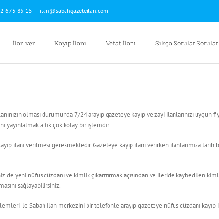
2 675 85 15
|
ilan@sabahgazeteilan.com
İlan ver
Kayıp İlanı
Vefat İlanı
Sıkça Sorular Sorular
anınızın olması durumunda 7/24 arayıp gazeteye kayıp ve zayi ilanlarınızı uygun fiya
ını yayınlatmak artık çok kolay bir işlemdir.
 ilanı verilmesi gerekmektedir. Gazeteye kayıp ilanı verirken ilanlarımıza tarih bil
z de yeni nüfus cüzdanı ve kimlik çıkarttırmak açısından ve ileride kaybedilen kimli
lmasını sağlayabilirsiniz.
emleri ile Sabah ilan merkezini bir telefonle arayıp gazeteye nüfus cüzdanı kayıp i