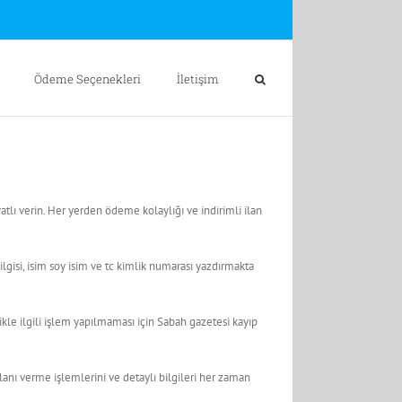
Ödeme Seçenekleri
İletişim
tlı verin. Her yerden ödeme kolaylığı ve indirimli ilan
gisi, isim soy isim ve tc kimlik numarası yazdırmakta
kle ilgili işlem yapılmaması için Sabah gazetesi kayıp
lanı verme işlemlerini ve detaylı bilgileri her zaman