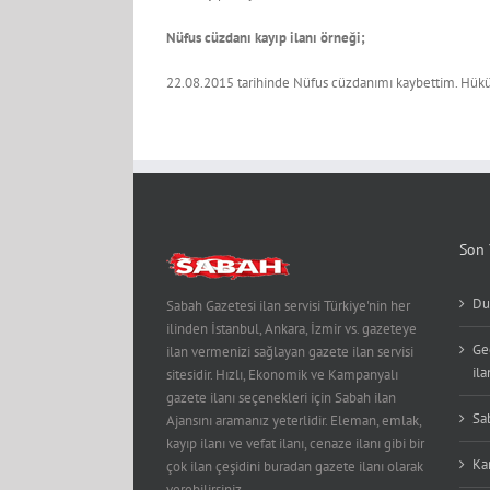
Nüfus cüzdanı kayıp ilanı örneği;
22.08.2015 tarihinde Nüfus cüzdanımı kaybettim. Hükü
Son 
Du
Sabah Gazetesi ilan servisi Türkiye'nin her
ilinden İstanbul, Ankara, İzmir vs. gazeteye
Ge
ilan vermenizi sağlayan gazete ilan servisi
ila
sitesidir. Hızlı, Ekonomik ve Kampanyalı
gazete ilanı seçenekleri için Sabah ilan
Sa
Ajansını aramanız yeterlidir. Eleman, emlak,
kayıp ilanı ve vefat ilanı, cenaze ilanı gibi bir
Kar
çok ilan çeşidini buradan gazete ilanı olarak
verebilirsiniz.