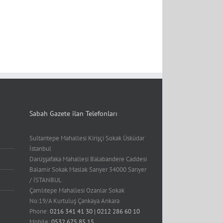
Sabah Gazete ilan Telefonları
Sultantepe Mahallesi Kirişçi Sokak Üsküdar
İstanbul
Darüşşafaka Mahallesi Balabandere Caddesi
Balamir Sokak Maslak Sarıyer 34000 Sarıyer
/ İSTANBUL
Çamlıtepe Mahallesi Ozanlar Sokak
No:19/A Kurtuluş Çankaya Ankara
Phone:
0216 341 41 30 | 0212 286 60 10
Mobile:
0532 675 85 15