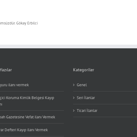
msüzdür. Gökay Erbilci
Yazılar
Kategoriler
yuru ilanı vermek
Genel
çici Koruma Kimlik Belgesi Kayıp
Seri İlanlar
nı
Ticari İlanlar
bah Gazetesine Vefat ilanı Vermek
ar Defteri Kayıp ilanı Vermek