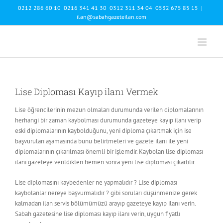
Skip
0212 286 60 10 0216 341 41 30 0312 311 34 04 0532 675 85 15
|
to
ilan@sabahgazeteilan.com
content
Lise Diploması Kayıp ilanı Vermek
Lise öğrencilerinin mezun olmaları durumunda verilen diplomalarının
herhangi bir zaman kaybolması durumunda gazeteye kayıp ilanı verip
eski diplomalarının kaybolduğunu, yeni diploma çıkartmak için ise
başvuruları aşamasında bunu belirtmeleri ve gazete ilanı ile yeni
diplomalarının çıkarılması önemli bir işlemdir. Kaybolan lise diploması
ilanı gazeteye verildikten hemen sonra yeni lise diploması çıkartılır.
Lise diplomasını kaybedenler ne yapmalıdır ? Lise diploması
kaybolanlar nereye başvurmalıdır ? gibi soruları düşünmenize gerek
kalmadan ilan servis bölümümüzü arayıp gazeteye kayıp ilanı verin.
Sabah gazetesine lise diploması kayıp ilanı verin, uygun fiyatlı