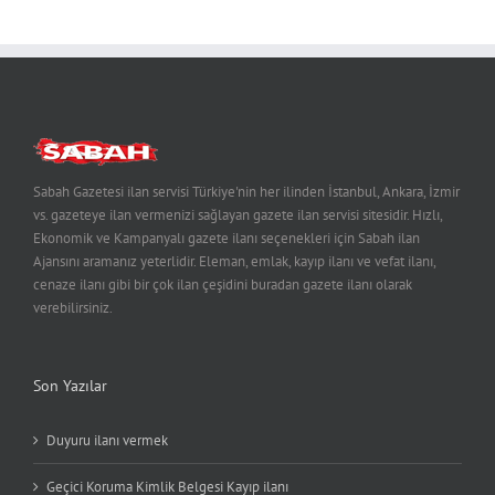
Sabah Gazetesi ilan servisi Türkiye'nin her ilinden İstanbul, Ankara, İzmir
vs. gazeteye ilan vermenizi sağlayan gazete ilan servisi sitesidir. Hızlı,
Ekonomik ve Kampanyalı gazete ilanı seçenekleri için Sabah ilan
Ajansını aramanız yeterlidir. Eleman, emlak, kayıp ilanı ve vefat ilanı,
cenaze ilanı gibi bir çok ilan çeşidini buradan gazete ilanı olarak
verebilirsiniz.
Son Yazılar
Duyuru ilanı vermek
Geçici Koruma Kimlik Belgesi Kayıp ilanı