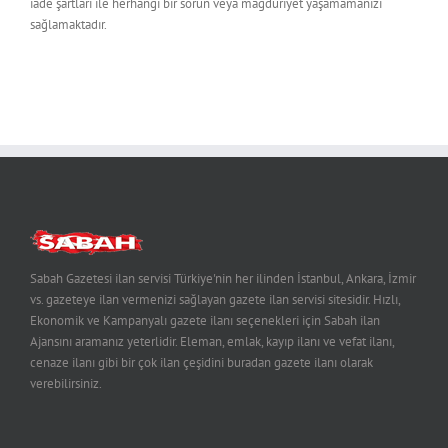
iade şartları ile herhangi bir sorun veya mağduriyet yaşamamanızı
sağlamaktadır.
Sabah Gazetesi ilan servisi Türkiye'nin her ilinden İstanbul, Ankara, İzmir
vs. gazeteye ilan vermenizi sağlayan gazete ilan servisi sitesidir. Hızlı,
Ekonomik ve Kampanyalı gazete ilanı seçenekleri için Sabah ilan
Ajansını aramanız yeterlidir. Eleman, emlak, kayıp ilanı ve vefat ilanı,
cenaze ilanı gibi bir çok ilan çeşidini buradan gazete ilanı olarak
verebilirsiniz.