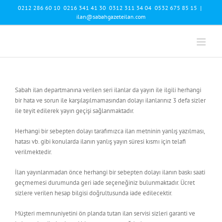
Skip
0212 286 60 10 0216 341 41 30 0312 311 34 04 0532 675 85 15
|
to
ilan@sabahgazeteilan.com
content
Sabah ilan departmanına verilen seri ilanlar da yayın ile ilgili herhangi
bir hata ve sorun ile karşılaşılmamasından dolayı ilanlarınız 3 defa sizler
ile teyit edilerek yayın geçişi sağlanmaktadır.
Herhangi bir sebepten dolayı tarafımızca ilan metninin yanlış yazılması,
hatası vb. gibi konularda ilanın yanlış yayın süresi kısmı için telafi
verilmektedir.
İlan yayınlanmadan önce herhangi bir sebepten dolayı ilanın baskı saati
geçmemesi durumunda geri iade seçeneğiniz bulunmaktadır. Ücret
sizlere verilen hesap bilgisi doğrultusunda iade edilecektir.
Müşteri memnuniyetini ön planda tutan ilan servisi sizleri garanti ve