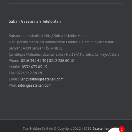
Sabah Gazete ilan Telefonları
Sultantepe Mahallesi Kirişçi Sokak Üsküdar İstanbul
Darüşşafaka Mahallesi Balabandere Caddesi Balamir Sokak Maslak
Sarıyer 34000 Sarıyer / İSTANBUL
Çamlıtepe Mahallesi Ozanlar Sokak No:19/A Kurtuluş Çankaya Ankara
Phone:
0216 341 41 30 | 0212 286 60 10
Mobile:
0532 675 85 15
Fax:
0224 512 28 28
Email:
ilan@sabahgazeteilan.com
Web:
sabahgazeteilan.com
Tüm Hakları Saklıdır.© Copyright 2012 - 2018
Gazete ilan
1