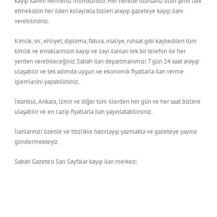
kayıp ilanını vermeniz mümkündür. Her nerede olursanız olun şehir fark
etmeksizin her ilden kolaylıkla bizleri arayıp gazeteye kayıp ilanı
verebilirsiniz.
Kimlik, src, ehliyet, diploma, fatura, irsaliye, ruhsat gibi kaybedilen tüm
kimlik ve evraklarınızın kayıp ve zayi ilanları tek bir telefon ile her
yerden verebileceğiniz Sabah ilan departmanımızı 7 gün 24 saat arayıp
ulaşabilir ve tek adımda uygun ve ekonomik fiyatlarla ilan verme
işlemlerini yapabilirsiniz.
İstanbul, Ankara, İzmir ve diğer tüm illerden her gün ve her saat bizlere
ulaşabilir ve en cazip fiyatlarla ilan yayınlatabilirsiniz.
İlanlarınızı özenle ve titizlikle hazırlayıp yazmakta ve gazeteye yayına
göndermekteyiz.
Sabah Gazetesi Sarı Sayfalar kayıp ilan merkezi.