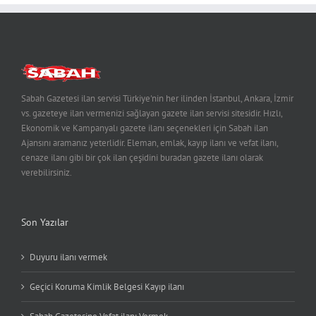
Sabah Gazetesi ilan servisi Türkiye'nin her ilinden İstanbul, Ankara, İzmir
vs. gazeteye ilan vermenizi sağlayan gazete ilan servisi sitesidir. Hızlı,
Ekonomik ve Kampanyalı gazete ilanı seçenekleri için Sabah ilan
Ajansını aramanız yeterlidir. Eleman, emlak, kayıp ilanı ve vefat ilanı,
cenaze ilanı gibi bir çok ilan çeşidini buradan gazete ilanı olarak
verebilirsiniz.
Son Yazılar
Duyuru ilanı vermek
Geçici Koruma Kimlik Belgesi Kayıp ilanı