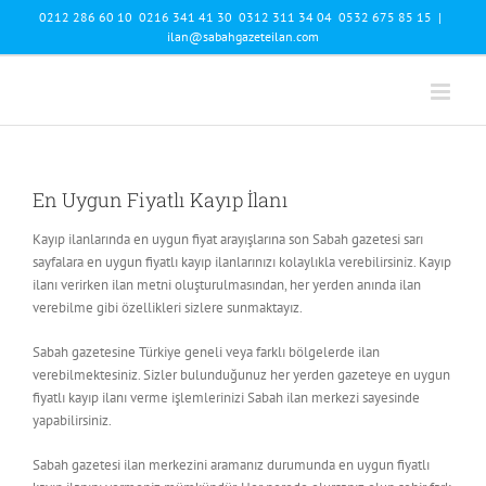
Skip
0212 286 60 10 0216 341 41 30 0312 311 34 04 0532 675 85 15
|
to
ilan@sabahgazeteilan.com
content
En Uygun Fiyatlı Kayıp İlanı
Kayıp ilanlarında en uygun fiyat arayışlarına son Sabah gazetesi sarı
sayfalara en uygun fiyatlı kayıp ilanlarınızı kolaylıkla verebilirsiniz. Kayıp
ilanı verirken ilan metni oluşturulmasından, her yerden anında ilan
verebilme gibi özellikleri sizlere sunmaktayız.
Sabah gazetesine Türkiye geneli veya farklı bölgelerde ilan
verebilmektesiniz. Sizler bulunduğunuz her yerden gazeteye en uygun
fiyatlı kayıp ilanı verme işlemlerinizi Sabah ilan merkezi sayesinde
yapabilirsiniz.
Sabah gazetesi ilan merkezini aramanız durumunda en uygun fiyatlı