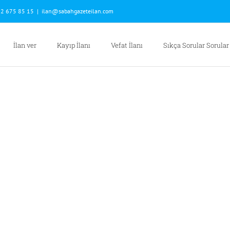
2 675 85 15
|
ilan@sabahgazeteilan.com
İlan ver
Kayıp İlanı
Vefat İlanı
Sıkça Sorular Sorular