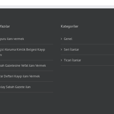
Yazılar
Kategoriler
yuru ilanı vermek
Genel
çici Koruma Kimlik Belgesi Kayıp
Seri İlanlar
nı
Ticari İlanlar
bah Gazetesine Vefat ilanı Vermek
ar Defteri Kayıp ilanı Vermek
ılay Sabah Gazete ilan