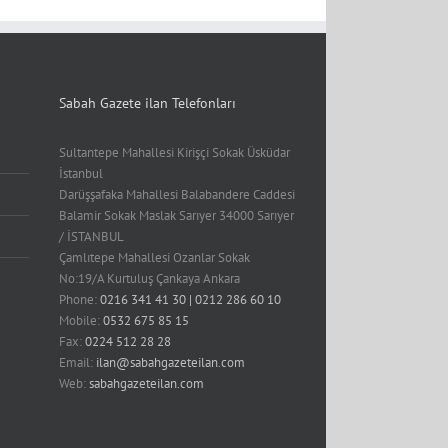
Sabah Gazete ilan Telefonları
Sultantepe Mahallesi Kirişçi Sokak Üsküdar
İstanbul
Darüşşafaka Mahallesi Balabandere Caddesi
Balamir Sokak Maslak Sarıyer 34000 Sarıyer
/ İSTANBUL
Çamlıtepe Mahallesi Ozanlar Sokak
No:19/A Kurtuluş Çankaya Ankara
Phone:
0216 341 41 30 | 0212 286 60 10
Mobile:
0532 675 85 15
Fax:
0224 512 28 28
Email:
ilan@sabahgazeteilan.com
Web:
sabahgazeteilan.com