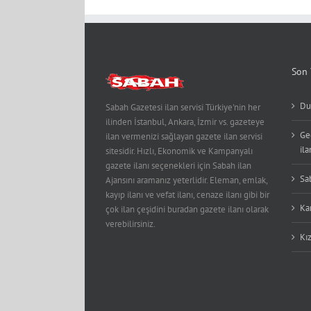
Son 
Du
Sabah Gazetesi ilan servisi Türkiye'nin her
ilinden İstanbul, Ankara, İzmir vs. gazeteye
Ge
ilan vermenizi sağlayan gazete ilan servisi
ila
sitesidir. Hızlı, Ekonomik ve Kampanyalı
gazete ilanı seçenekleri için Sabah ilan
Sa
Ajansını aramanız yeterlidir. Eleman, emlak,
kayıp ilanı ve vefat ilanı, cenaze ilanı gibi bir
Kar
çok ilan çeşidini buradan gazete ilanı olarak
verebilirsiniz.
Kız