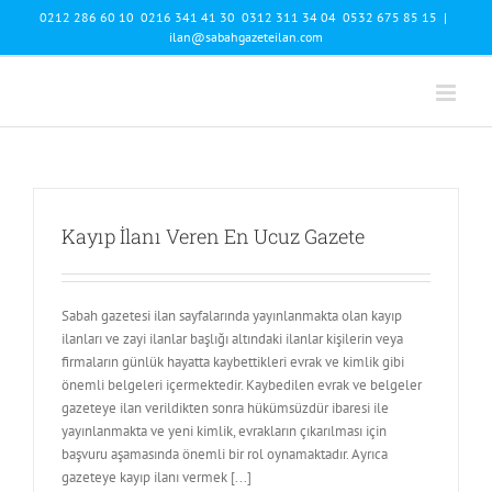
Skip
0212 286 60 10 0216 341 41 30 0312 311 34 04 0532 675 85 15
|
to
ilan@sabahgazeteilan.com
content
Kayıp İlanı Veren En Ucuz Gazete
Sabah gazetesi ilan sayfalarında yayınlanmakta olan kayıp
ilanları ve zayi ilanlar başlığı altındaki ilanlar kişilerin veya
firmaların günlük hayatta kaybettikleri evrak ve kimlik gibi
önemli belgeleri içermektedir. Kaybedilen evrak ve belgeler
gazeteye ilan verildikten sonra hükümsüzdür ibaresi ile
yayınlanmakta ve yeni kimlik, evrakların çıkarılması için
başvuru aşamasında önemli bir rol oynamaktadır. Ayrıca
gazeteye kayıp ilanı vermek [...]