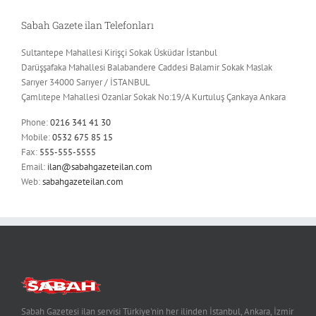
Sabah Gazete ilan Telefonları
Sultantepe Mahallesi Kirişçi Sokak Üsküdar İstanbul
Darüşşafaka Mahallesi Balabandere Caddesi Balamir Sokak Maslak
Sarıyer 34000 Sarıyer / İSTANBUL
Çamlıtepe Mahallesi Ozanlar Sokak No:19/A Kurtuluş Çankaya Ankara
Phone:
0216 341 41 30
Mobile:
0532 675 85 15
Fax:
555-555-5555
Email:
ilan@sabahgazeteilan.com
Web:
sabahgazeteilan.com
Sabah Gazetesi ilan servisi Türkiye'nin her ilinden İstanbul, Ankara, İzmir