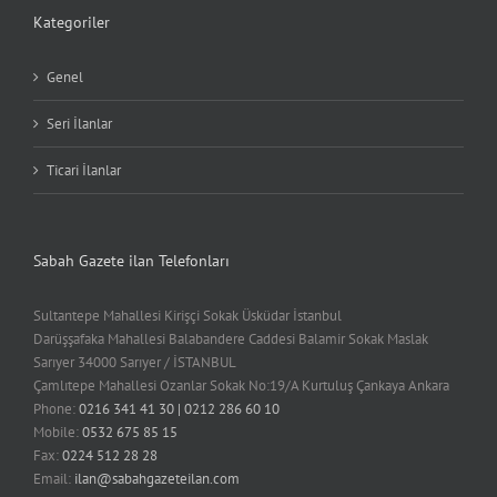
Kategoriler
Genel
Seri İlanlar
Ticari İlanlar
Sabah Gazete ilan Telefonları
Sultantepe Mahallesi Kirişçi Sokak Üsküdar İstanbul
Darüşşafaka Mahallesi Balabandere Caddesi Balamir Sokak Maslak
Sarıyer 34000 Sarıyer / İSTANBUL
Çamlıtepe Mahallesi Ozanlar Sokak No:19/A Kurtuluş Çankaya Ankara
Phone:
0216 341 41 30 | 0212 286 60 10
Mobile:
0532 675 85 15
Fax:
0224 512 28 28
Email:
ilan@sabahgazeteilan.com