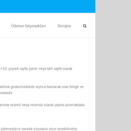
Ödeme Seçenekleri
İletişim
de 3×10, çeyrek sayfa, yarım veya tam sayfa olarak
 farklılık göstermektedir. Ayrıca basılacak olan bölge ve
mektedir.
stenirse resimli veya resimsiz olarak yayına alınmaktadır.
e zahmetsizce nerede olursanız olun verebilirsiniz.