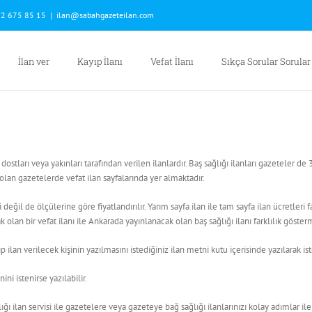
2 675 85 15
|
ilan@sabahgazeteilan.com
İlan ver
Kayıp İlanı
Vefat İlanı
Sıkça Sorular Sorular
rı, dostları veya yakınları tarafından verilen ilanlardır. Baş sağlığı ilanları gazeteler 
 olan gazetelerde vefat ilan sayfalarında yer almaktadır.
bi değil de ölçülerine göre fiyatlandırılır. Yarım sayfa ilan ile tam sayfa ilan ücretleri
k olan bir vefat ilanı ile Ankarada yayınlanacak olan baş sağlığı ilanı farklılık göster
nıp ilan verilecek kişinin yazılmasını istediğiniz ilan metni kutu içerisinde yazılarak i
ini istenirse yazılabilir.
ı ilan servisi ile gazetelere veya gazeteye bağ sağlığı ilanlarınızı kolay adımlar il