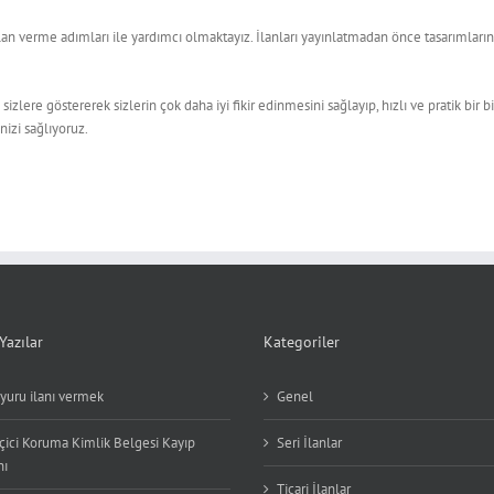
ay ilan verme adımları ile yardımcı olmaktayız. İlanları yayınlatmadan önce tasarımlar
izlere göstererek sizlerin çok daha iyi fikir edinmesini sağlayıp, hızlı ve pratik bir b
nizi sağlıyoruz.
Yazılar
Kategoriler
yuru ilanı vermek
Genel
çici Koruma Kimlik Belgesi Kayıp
Seri İlanlar
nı
Ticari İlanlar