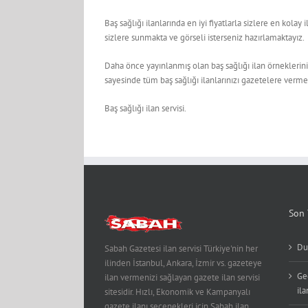
Baş sağlığı ilanlarında en iyi fiyatlarla sizlere en kol
sizlere sunmakta ve görseli isterseniz hazırlamaktayız.
Daha önce yayınlanmış olan baş sağlığı ilan örneklerini s
sayesinde tüm baş sağlığı ilanlarınızı gazetelere verme
Baş sağlığı ilan servisi.
Son 
Du
Sabah Gazetesi ilan servisi Türkiye'nin her
ilinden İstanbul, Ankara, İzmir vs. gazeteye
Ge
ilan vermenizi sağlayan gazete ilan servisi
ila
sitesidir. Hızlı, Ekonomik ve Kampanyalı
gazete ilanı seçenekleri için Sabah ilan