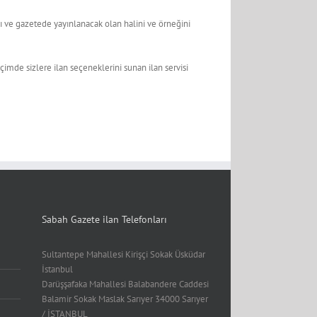
ını ve gazetede yayınlanacak olan halini ve örneğini
içimde sizlere ilan seçeneklerini sunan ilan servisi
Sabah Gazete ilan Telefonları
Sultantepe Mahallesi Kirişçi Sokak Üsküdar
İstanbul
Darüşşafaka Mahallesi Balabandere Caddesi
Balamir Sokak Maslak Sarıyer 34000 Sarıyer
/ İSTANBUL