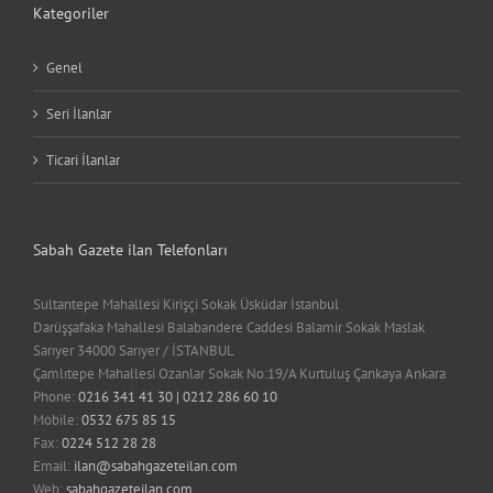
Kategoriler
Genel
Seri İlanlar
Ticari İlanlar
Sabah Gazete ilan Telefonları
Sultantepe Mahallesi Kirişçi Sokak Üsküdar İstanbul
Darüşşafaka Mahallesi Balabandere Caddesi Balamir Sokak Maslak
Sarıyer 34000 Sarıyer / İSTANBUL
Çamlıtepe Mahallesi Ozanlar Sokak No:19/A Kurtuluş Çankaya Ankara
Phone:
0216 341 41 30 | 0212 286 60 10
Mobile:
0532 675 85 15
Fax:
0224 512 28 28
Email:
ilan@sabahgazeteilan.com
Web:
sabahgazeteilan.com