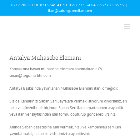
Skip
0212 286 60 10 0216 341 41 30 0312 311 34 04 0532 675 85 15
|
to
ilan@sabahgazeteilan.com
content
Antalya Muhasebe Elemanı
Konyaaltına bayan muhasebe elemanı aranmaktadır. CV:
sinan@legomarble.com
Antalya Baskısında yayınlanan Muhasebe Elemanı ilanı örneğidir.
Siz de ilanlarınızı Sabah Sarı Sayfalara vermek istiyorum diyorsanız, en
hızlı ve güvenilir bir biçimde Sabah Seri ilan departmanını arayabilir
veya ilan ver sayfasından ilan formu doldurup gönderebilirsiniz.
Anında Sabah gazetesine ilan vermek, hızlı ve kampanyalı seri ilan
yayınlatmak için ilan servislerimizi arayabilirsiniz.