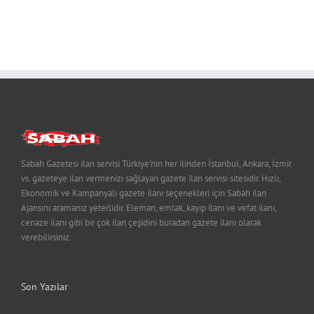
Sabah Gazetesi ilan servisi Türkiye'nin her ilinden İstanbul, Ankara, İzmir
vs. gazeteye ilan vermenizi sağlayan gazete ilan servisi sitesidir. Hızlı,
Ekonomik ve Kampanyalı gazete ilanı seçenekleri için Sabah ilan
Ajansını aramanız yeterlidir. Eleman, emlak, kayıp ilanı ve vefat ilanı,
cenaze ilanı gibi bir çok ilan çeşidini buradan gazete ilanı olarak
verebilirsiniz.
Son Yazılar