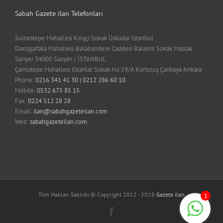
Sabah Gazete ilan Telefonları
Sultantepe Mahallesi Kirişçi Sokak Üsküdar İstanbul
Darüşşafaka Mahallesi Balabandere Caddesi Balamir Sokak Maslak
Sarıyer 34000 Sarıyer / İSTANBUL
Çamlıtepe Mahallesi Ozanlar Sokak No:19/A Kurtuluş Çankaya Ankara
Phone:
0216 341 41 30 | 0212 286 60 10
Mobile:
0532 675 85 15
Fax:
0224 512 28 28
Email:
ilan@sabahgazeteilan.com
Web:
sabahgazeteilan.com
Tüm Hakları Saklıdır.© Copyright 2012 - 2018
Gazete ilan
1
Facebook