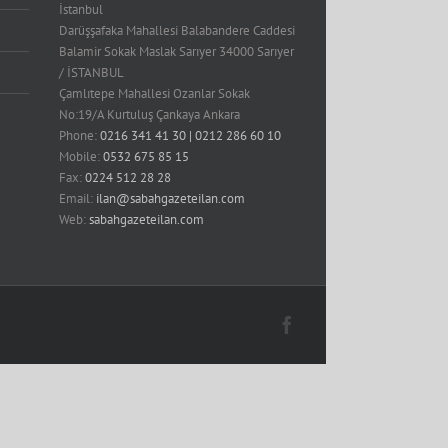
İstanbul
Darüşşafaka Mahallesi Balabandere Caddesi
Balamir Sokak Maslak Sarıyer 34000 Sarıyer
/ İSTANBUL
Çamlıtepe Mahallesi Ozanlar Sokak
No:19/A Kurtuluş Çankaya Ankara
Phone:
0216 341 41 30 | 0212 286 60 10
Mobile:
0532 675 85 15
Fax:
0224 512 28 28
Email:
ilan@sabahgazeteilan.com
Web:
sabahgazeteilan.com
Facebook