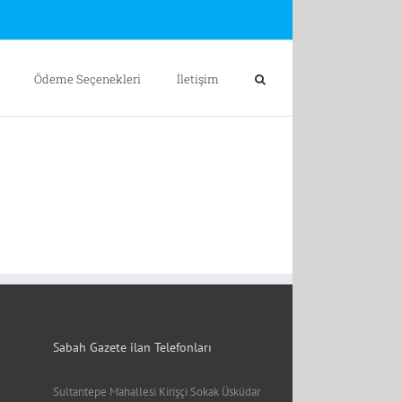
Ödeme Seçenekleri
İletişim
Sabah Gazete ilan Telefonları
Sultantepe Mahallesi Kirişçi Sokak Üsküdar