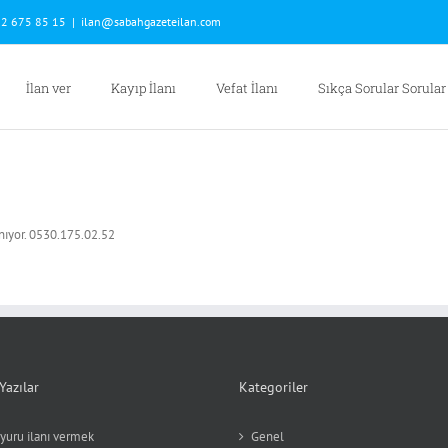
2 675 85 15
|
ilan@sabahgazeteilan.com
İlan ver
Kayıp İlanı
Vefat İlanı
Sıkça Sorular Sorular
ıyor. 0530.175.02.52
Yazılar
Kategoriler
yuru ilanı vermek
Genel