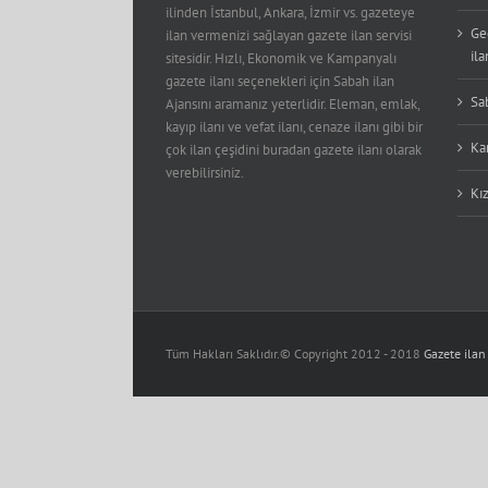
ilinden İstanbul, Ankara, İzmir vs. gazeteye
Ge
ilan vermenizi sağlayan gazete ilan servisi
ila
sitesidir. Hızlı, Ekonomik ve Kampanyalı
gazete ilanı seçenekleri için Sabah ilan
Sa
Ajansını aramanız yeterlidir. Eleman, emlak,
kayıp ilanı ve vefat ilanı, cenaze ilanı gibi bir
Kar
çok ilan çeşidini buradan gazete ilanı olarak
verebilirsiniz.
Kız
Tüm Hakları Saklıdır.© Copyright 2012 - 2018
Gazete ilan